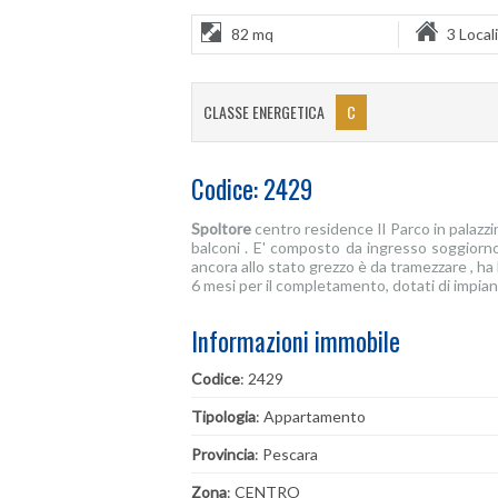
82 mq
3 Locali
CLASSE ENERGETICA
C
Codice: 2429
Spoltore
centro residence Il Parco in palaz
balconi . E' composto da ingresso soggiorno
ancora allo stato grezzo è da tramezzare , ha 
6 mesi per il completamento, dotati di impian
Informazioni immobile
Codice
: 2429
Tipologia
: Appartamento
Provincia
: Pescara
Zona
: CENTRO