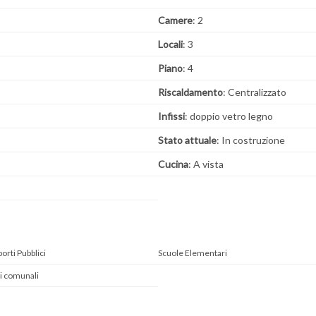
Camere
: 2
Locali
: 3
Piano
: 4
Riscaldamento
: Centralizzato
Infissi
: doppio vetro legno
Stato attuale
: In costruzione
Cucina
: A vista
orti Pubblici
Scuole Elementari
ci comunali