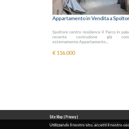
Appartamento in Vendita a Spolto
Spoltore centro residence Il Parco in pala
recente costruzione già compl
esternamente Appartamento...
€ 116.000
Site Map
|
Privacy
|
Copyright © Real cantieri - P.IVA 01816560682 - All
Utilizzando il nostro sito, accetti il nostro us