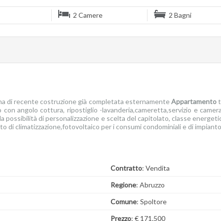
2 Camere
2 Bagni
zina di recente costruzione già completata esternamente
Appartamento
t
 con angolo cottura, ripostiglio -lavanderia,cameretta,servizio e camer
la possibilità di personalizzazione e scelta del capitolato, classe energet
to di climatizzazione,fotovoltaico per i consumi condominiali e di impianto
Contratto
: Vendita
Regione
: Abruzzo
Comune
: Spoltore
Prezzo
: € 171.500