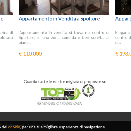
re
Appartamento in Vendita a Spoltore
Appart
zzina di
L'appartamento in vendita si trova nel centro di
Elegante
etata
Spoltore, in una zona comoda e ben servita, al
centro d
piano...
di...
€ 110.000
€ 198.
Guarda tutte le nostre migliaia di proposte su:
 Rights Reserved -
Powered By Gestim
o dei
cookie
, per una tua migliore esperienza di navigazione.