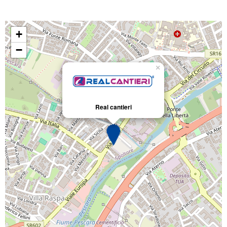
+
−
×
Real cantieri